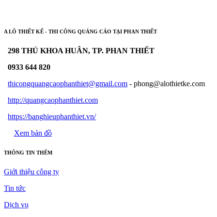
A LÔ THIẾT KẾ - THI CÔNG QUẢNG CÁO TẠI PHAN THIẾT
298 THỦ KHOA HUÂN, TP. PHAN THIẾT
0933 644 820
thicongquangcaophanthiet@gmail.com
- phong@alothietke.com
http://quangcaophanthiet.com
https://banghieuphanthiet.vn/
Xem bản đồ
THÔNG TIN THÊM
Giới thiệu công ty
Tin tức
Dịch vụ