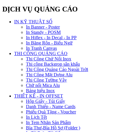
DỊCH VỤ QUẢNG CÁO
IN KỸ THUẬT SỐ
In Banner - Poster
In Standy - POSM
In Hiflex - In Decal - In PP
In Băng Rôn - Biểu Ngữ
In Tranh Canvas
THI CÔNG QUẢNG CÁO
Thi Công Chử Nổi Inox
Thi công Backgrop sân khấu
Thi Công Quảng Cáo Ngoài Trời
Thi Công Mặt Dựng Alu
Thi Công Tường Vây
Chữ nổi Mica Alu
Bảng hiệu Inox
THIẾT KẾ - IN OFFSET
Hộp Giấy - Túi Giấy
Danh Thiếp - Name Cards
Phiếu Quà Tặng - Voucher
In Lịch Tết
In Tem Nhãn Sản Phẩm
Bìa Thư-Bìa Hồ Sơ (Folder )