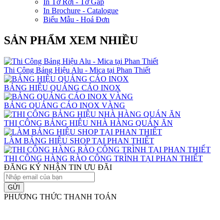
In Tờ Rơi - Tờ Gấp
In Brochure - Catalogue
Biểu Mẫu - Hoá Đơn
SẢN PHẨM XEM NHIỀU
Thi Công Bảng Hiệu Alu - Mica tại Phan Thiết
BẢNG HIỆU QUẢNG CÁO INOX
BẢNG QUẢNG CÁO INOX VÀNG
THI CÔNG BẢNG HIỆU NHÀ HÀNG QUÁN ĂN
LÀM BẢNG HIỆU SHOP TẠI PHAN THIẾT
THI CÔNG HÀNG RÀO CÔNG TRÌNH TẠI PHAN THIẾT
ĐĂNG KÝ NHẬN TIN ƯU ĐÃI
GỬI
PHƯƠNG THỨC THANH TOÁN