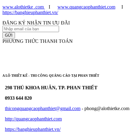
www.alothietke .com
I
www.quangcaophanthiet.com
I
https://banghieuphanthiet.vn/
ĐĂNG KÝ NHẬN TIN ƯU ĐÃI
GỬI
PHƯƠNG THỨC THANH TOÁN
A LÔ THIẾT KẾ - THI CÔNG QUẢNG CÁO TẠI PHAN THIẾT
298 THỦ KHOA HUÂN, TP. PHAN THIẾT
0933 644 820
thicongquangcaophanthiet@gmail.com
- phong@alothietke.com
http://quangcaophanthiet.com
https://banghieuphanthiet.vn/