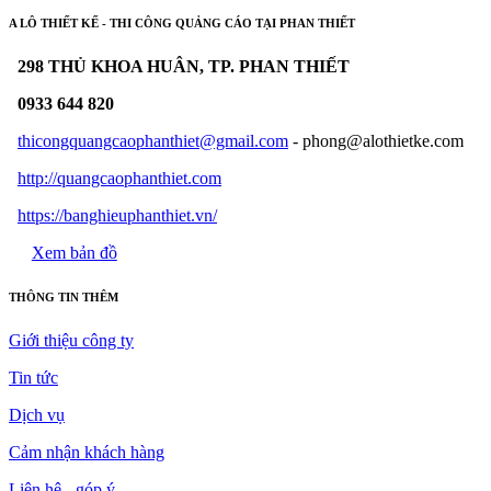
A LÔ THIẾT KẾ - THI CÔNG QUẢNG CÁO TẠI PHAN THIẾT
298 THỦ KHOA HUÂN, TP. PHAN THIẾT
0933 644 820
thicongquangcaophanthiet@gmail.com
- phong@alothietke.com
http://quangcaophanthiet.com
https://banghieuphanthiet.vn/
Xem bản đồ
THÔNG TIN THÊM
Giới thiệu công ty
Tin tức
Dịch vụ
Cảm nhận khách hàng
Liên hệ - góp ý