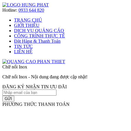
Hotline:
0933 644 820
TRANG CHỦ
GIỚI THIỆU
DỊCH VỤ QUẢNG CÁO
CÔNG TRÌNH THỰC TẾ
Đặt Hàng & Thanh Toán
TIN TỨC
LIÊN HỆ
Chữ nổi Inox
Chữ nổi Inox - Nội dung đang được cập nhật!
ĐĂNG KÝ NHẬN TIN ƯU ĐÃI
GỬI
PHƯƠNG THỨC THANH TOÁN