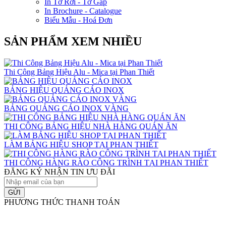
In Tờ Rơi - Tờ Gấp
In Brochure - Catalogue
Biểu Mẫu - Hoá Đơn
SẢN PHẨM XEM NHIỀU
Thi Công Bảng Hiệu Alu - Mica tại Phan Thiết
BẢNG HIỆU QUẢNG CÁO INOX
BẢNG QUẢNG CÁO INOX VÀNG
THI CÔNG BẢNG HIỆU NHÀ HÀNG QUÁN ĂN
LÀM BẢNG HIỆU SHOP TẠI PHAN THIẾT
THI CÔNG HÀNG RÀO CÔNG TRÌNH TẠI PHAN THIẾT
ĐĂNG KÝ NHẬN TIN ƯU ĐÃI
GỬI
PHƯƠNG THỨC THANH TOÁN