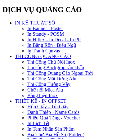
DỊCH VỤ QUẢNG CÁO
IN KỸ THUẬT SỐ
In Banner - Poster
In Standy - POSM
In Hiflex - In Decal - In PP
In Băng Rôn - Biểu Ngữ
In Tranh Canvas
THI CÔNG QUẢNG CÁO
Thi Công Chử Nổi Inox
Thi công Backgrop sân khấu
Thi Công Quảng Cáo Ngoài Trời
Thi Công Mặt Dựng Alu
Thi Công Tường Vây
Chữ nổi Mica Alu
Bảng hiệu Inox
THIẾT KẾ - IN OFFSET
Hộp Giấy - Túi Giấy
Danh Thiếp - Name Cards
Phiếu Quà Tặng - Voucher
In Lịch Tết
In Tem Nhãn Sản Phẩm
Bìa Thư-Bìa Hồ Sơ (Folder )