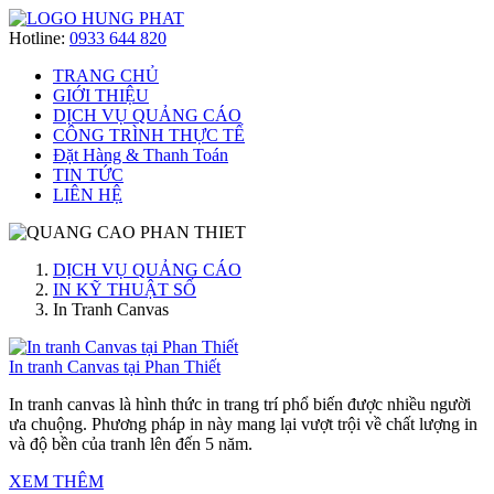
Hotline:
0933 644 820
TRANG CHỦ
GIỚI THIỆU
DỊCH VỤ QUẢNG CÁO
CÔNG TRÌNH THỰC TẾ
Đặt Hàng & Thanh Toán
TIN TỨC
LIÊN HỆ
DỊCH VỤ QUẢNG CÁO
IN KỸ THUẬT SỐ
In Tranh Canvas
In tranh Canvas tại Phan Thiết
In tranh canvas là hình thức in trang trí phổ biến được nhiều người
ưa chuộng. Phương pháp in này mang lại vượt trội về chất lượng in
và độ bền của tranh lên đến 5 năm.
XEM THÊM