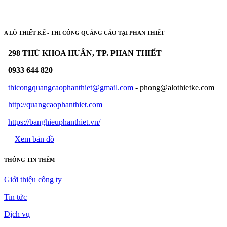
A LÔ THIẾT KẾ - THI CÔNG QUẢNG CÁO TẠI PHAN THIẾT
298 THỦ KHOA HUÂN, TP. PHAN THIẾT
0933 644 820
thicongquangcaophanthiet@gmail.com
- phong@alothietke.com
http://quangcaophanthiet.com
https://banghieuphanthiet.vn/
Xem bản đồ
THÔNG TIN THÊM
Giới thiệu công ty
Tin tức
Dịch vụ