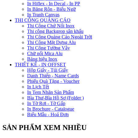
In Hiflex - In Decal - In PP
In Băng Rôn - Biểu Ngữ
In Tranh Canvas
THI CÔNG QUẢNG CÁO
Thi Công Chử Nổi Inox
Thi công Backgrop sân khấu
Thi Công Quảng Cáo Ngoài Trời
Thi Công Mặt Dựng Alu
Thi Công Tường Vây
Chữ nổi Mica Alu
Bảng hiệu Inox
THIẾT KẾ - IN OFFSET
Hộp Giấy - Túi Giấy
Danh Thiếp - Name Cards
Phiếu Quà Tặng - Voucher
In Lịch Tết
In Tem Nhãn Sản Phẩm
Bìa Thư-Bìa Hồ Sơ (Folder )
In Tờ Rơi - Tờ Gấp
In Brochure - Catalogue
Biểu Mẫu - Hoá Đơn
SẢN PHẨM XEM NHIỀU