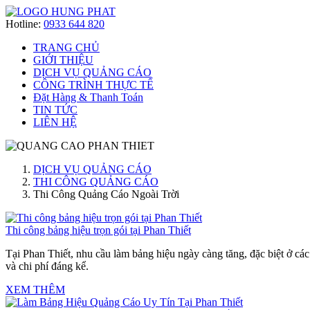
Hotline:
0933 644 820
TRANG CHỦ
GIỚI THIỆU
DỊCH VỤ QUẢNG CÁO
CÔNG TRÌNH THỰC TẾ
Đặt Hàng & Thanh Toán
TIN TỨC
LIÊN HỆ
DỊCH VỤ QUẢNG CÁO
THI CÔNG QUẢNG CÁO
Thi Công Quảng Cáo Ngoài Trời
Thi công bảng hiệu trọn gói tại Phan Thiết
Tại
Phan Thiết
, nhu cầu làm bảng hiệu ngày càng tăng, đặc biệt ở c
và chi phí đáng kể.
XEM THÊM