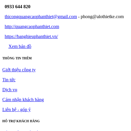
0933 644 820
thicongquangcaophanthiet@gmail.com
- phong@alothietke.com
http://quangcaophanthiet.com
https://banghieuphanthiet.vn/
Xem bản đồ
THÔNG TIN THÊM
Giới thiệu công ty
Tin tức
Dịch vụ
Cảm nhận khách hàng
Liên hệ - góp ý
HỔ TRỢ KHÁCH HÀNG