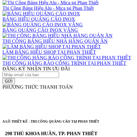
Thi Công Bảng Hiệu Alu - Mica tại Phan Thiết
BẢNG HIỆU QUẢNG CÁO INOX
BẢNG QUẢNG CÁO INOX VÀNG
THI CÔNG BẢNG HIỆU NHÀ HÀNG QUÁN ĂN
LÀM BẢNG HIỆU SHOP TẠI PHAN THIẾT
THI CÔNG HÀNG RÀO CÔNG TRÌNH TẠI PHAN THIẾT
ĐĂNG KÝ NHẬN TIN ƯU ĐÃI
GỬI
PHƯƠNG THỨC THANH TOÁN
A LÔ THIẾT KẾ - THI CÔNG QUẢNG CÁO TẠI PHAN THIẾT
298 THỦ KHOA HUÂN, TP. PHAN THIẾT