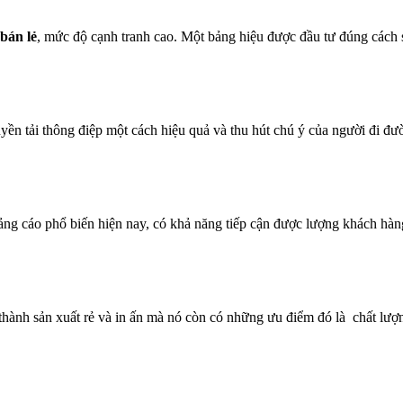
 bán lẻ
, mức độ cạnh tranh cao. Một bảng hiệu được đầu tư đúng cách s
uyền tải thông điệp một cách hiệu quả và thu hút chú ý của người đi đư
uảng cáo phổ biến hiện nay, có khả năng tiếp cận được lượng khách hàn
á thành sản xuất rẻ và in ấn mà nó còn có những ưu điểm đó là chất lượn