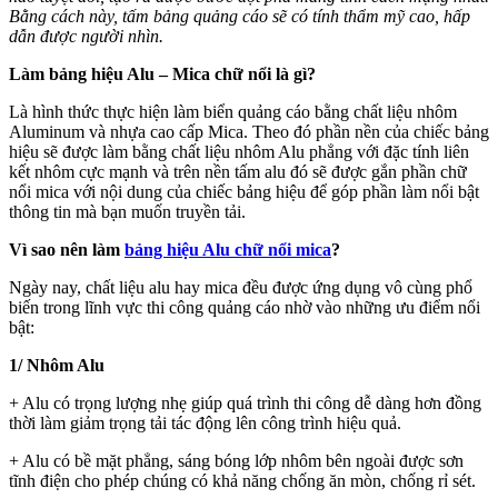
Bằng cách này, tấm bảng quảng cáo sẽ có tính thẩm mỹ cao, hấp
dẫn được người nhìn.
Làm bảng hiệu Alu – Mica chữ nổi là gì?
Là hình thức thực hiện làm biển quảng cáo bằng chất liệu nhôm
Aluminum và nhựa cao cấp Mica. Theo đó phần nền của chiếc bảng
hiệu sẽ được làm bằng chất liệu nhôm Alu phẳng với đặc tính liên
kết nhôm cực mạnh và trên nền tấm alu đó sẽ được gắn phần chữ
nổi mica với nội dung của chiếc bảng hiệu để góp phần làm nổi bật
thông tin mà bạn muốn truyền tải.
Vì sao nên làm
bảng hiệu Alu chữ nổi mica
?
Ngày nay, chất liệu alu hay mica đều được ứng dụng vô cùng phổ
biến trong lĩnh vực thi công quảng cáo nhờ vào những ưu điểm nổi
bật:
1/ Nhôm Alu
+ Alu có trọng lượng nhẹ giúp quá trình thi công dễ dàng hơn đồng
thời làm giảm trọng tải tác động lên công trình hiệu quả.
+ Alu có bề mặt phẳng, sáng bóng lớp nhôm bên ngoài được sơn
tĩnh điện cho phép chúng có khả năng chống ăn mòn, chống rỉ sét.