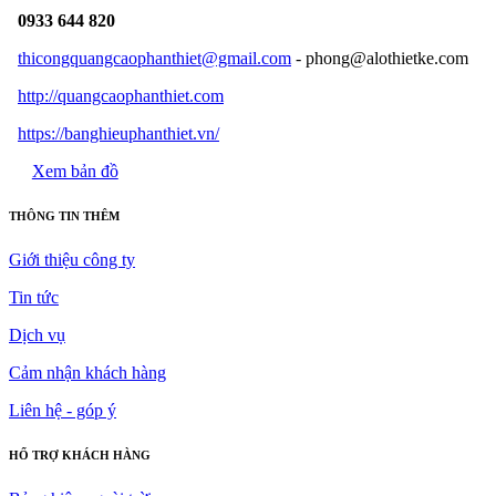
0933 644 820
thicongquangcaophanthiet@gmail.com
- phong@alothietke.com
http://quangcaophanthiet.com
https://banghieuphanthiet.vn/
Xem bản đồ
THÔNG TIN THÊM
Giới thiệu công ty
Tin tức
Dịch vụ
Cảm nhận khách hàng
Liên hệ - góp ý
HỔ TRỢ KHÁCH HÀNG