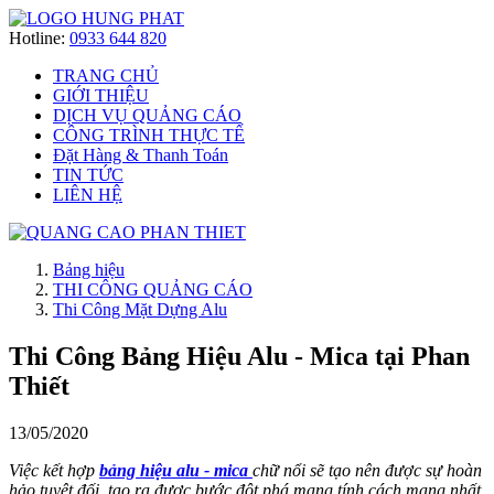
Hotline:
0933 644 820
TRANG CHỦ
GIỚI THIỆU
DỊCH VỤ QUẢNG CÁO
CÔNG TRÌNH THỰC TẾ
Đặt Hàng & Thanh Toán
TIN TỨC
LIÊN HỆ
Bảng hiệu
THI CÔNG QUẢNG CÁO
Thi Công Mặt Dựng Alu
Thi Công Bảng Hiệu Alu - Mica tại Phan
Thiết
13/05/2020
Việc kết hợp
bảng hiệu alu - mica
chữ nổi sẽ tạo nên được sự hoàn
hảo tuyệt đối, tạo ra được bước đột phá mang tính cách mạng nhất.