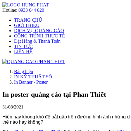
Hotline:
0933 644 820
TRANG CHỦ
GIỚI THIỆU
DỊCH VỤ QUẢNG CÁO
CÔNG TRÌNH THỰC TẾ
Đặt Hàng & Thanh Toán
TIN TỨC
LIÊN HỆ
Bảng hiệu
IN KỸ THUẬT SỐ
In Banner - Poster
In poster quảng cáo tại Phan Thiết
31/08/2021
Hiện nay không khó để bắt gặp trên đường hình ảnh những chi
thế nào hay không?