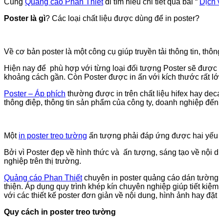
Cùng
Quảng cáo Phan Thiết
đi tìm hiểu chi tiết qua bài “
Dịch 
Poster là gì
? Các loại chất liệu được dùng để in poster?
Về cơ bản poster là một công cụ giúp truyền tải thông tin, t
Hiện nay để phù hợp với từng loại đối tượng Poster sẽ được 
khoảng cách gần. Còn Poster được in ấn với kích thước rất l
Poster – Áp phích
thường được in trên chất liệu hifex hay de
thông điệp, thông tin sản phẩm của công ty, doanh nghiệp đến
Một
in poster treo tường
ấn tượng phải đáp ứng được hai yếu tố
Bởi vì Poster đẹp về hình thức và ấn tượng, sáng tạo về nội d
nghiệp trên thị trường.
Quảng cáo Phan Thiết
chuyên in poster quảng cáo dán tường bằ
thiện. Áp dụng quy trình khép kín chuyên nghiệp giúp tiết kiệm 
với các thiết kế poster đơn giản về nội dung, hình ảnh hay đặt
Quy cách in poster treo tường