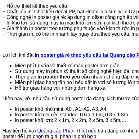
+ Hỗ trợ thiết kế theo yêu cầu
+ Chất liệu in: Chất liệu decal PP, bạt Hiflex, lụa simily, in U
+ Công nghệ in poster giá rẻ: áp dụng in offset công nghiệp v
+ In khổ lớn sử dụng máy in màu khổ lớn với mọi kích thước 
+ Giá thành in poster treo tường phụ thuộc vào kích thước in p
+ Thời gian in: có thể in nhanh lấy ngay dựa theo yêu cầu, mụ
Lợi ích khi đặt
In poster giá rẻ theo yêu cầu tại Quảng cáo 
Miễn phí tư vấn và thiết kế mẫu poster đơn giản
Sử dụng máy in phun kỹ thuật số công nghệ hiện đại ch
Thời gian
in poster theo yêu cầu
nhanh chóng đáp ứng
Miễn phí giao hàng tận nơi nếu đặt in với số lượng lớn t
Hỗ trợ giao hàng với những đơn hàng xa
Hiện nay, với nhu cầu sử dụng poster đa dạng, kích thước c
In poster khổ nhỏ mini: A0 , A1, A2, A3, A4
In poster kích thước standee: 0.6 x 1.6m, 0.8 x 1.8m.
In poster khổ lớn: 2 x 1m, 2 x 2m, 2 x 5m, 3 x 5m,…
Hãy liên hệ với
Quảng cáo Phan Thiết
nếu bạn đang có nhu cầu
poster để lựa chọn ra giải pháp in phù hợp