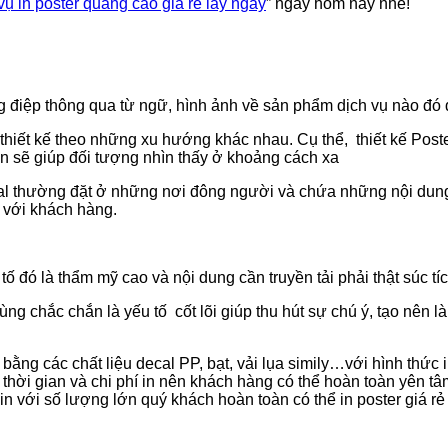
vụ in poster quảng cáo giá rẻ lấy ngay
” ngày hôm nay nhé!
hông điệp thông qua từ ngữ, hình ảnh về sản phẩm dịch vụ nào đó
thiết kế theo những xu hướng khác nhau. Cụ thể, thiết kế Post
ớn sẽ giúp đối tượng nhìn thấy ở khoảng cách xa
cal thường đặt ở những nơi đông người và chứa những nội dung 
 với khách hàng.
 đó là thẩm mỹ cao và nội dung cần truyền tải phải thật súc tí
ùng chắc chắn là yếu tố cốt lõi giúp thu hút sự chú ý, tạo nên
ng các chất liệu decal PP, bạt, vải lụa simily…với hình thức in 
thời gian và chi phí in nên khách hàng có thể hoàn toàn yên tâm k
 in với số lượng lớn quý khách hoàn toàn có thể in poster giá rẻ