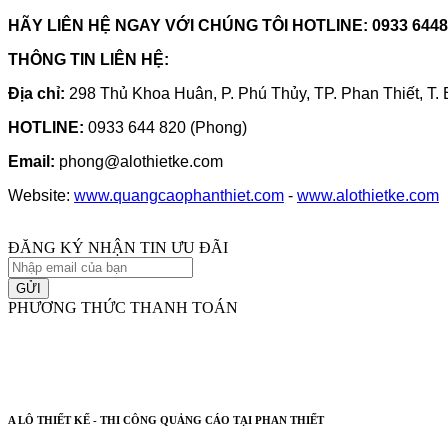
HÃY LIÊN HỆ NGAY VỚI CHÚNG TÔI HOTLINE: 0933 64
THÔNG TIN LIÊN HỆ:
Địa chỉ:
298 Thủ Khoa Huân, P. Phú Thủy, TP. Phan Thiết, T
HOTLINE:
0933 644 820 (Phong)
Email:
phong@alothietke.com
Website:
www.q
uangcaophanthiet.com
-
www.alothietke.com
ĐĂNG KÝ NHẬN TIN ƯU ĐÃI
GỬI
PHƯƠNG THỨC THANH TOÁN
A LÔ THIẾT KẾ - THI CÔNG QUẢNG CÁO TẠI PHAN THIẾT