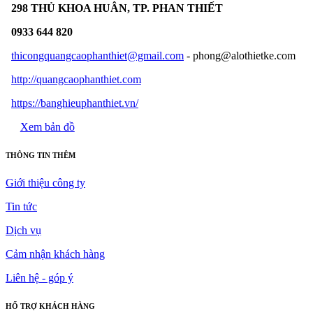
298 THỦ KHOA HUÂN, TP. PHAN THIẾT
0933 644 820
thicongquangcaophanthiet@gmail.com
- phong@alothietke.com
http://quangcaophanthiet.com
https://banghieuphanthiet.vn/
Xem bản đồ
THÔNG TIN THÊM
Giới thiệu công ty
Tin tức
Dịch vụ
Cảm nhận khách hàng
Liên hệ - góp ý
HỔ TRỢ KHÁCH HÀNG