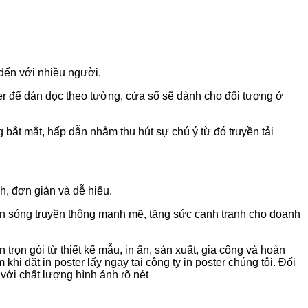
 đến với nhiều người.
er để dán dọc theo tường, cửa sổ sẽ dành cho đối tượng ở
bắt mắt, hấp dẫn nhằm thu hút sự chú ý từ đó truyền tải
ch, đơn giản và dễ hiểu.
 làn sóng truyền thông mạnh mẽ, tăng sức cạnh tranh cho doanh
trọn gói từ thiết kế mẫu, in ấn, sản xuất, gia công và hoàn
hi đặt in poster lấy ngay tại công ty in poster chúng tôi. Đối
 với chất lượng hình ảnh rõ nét